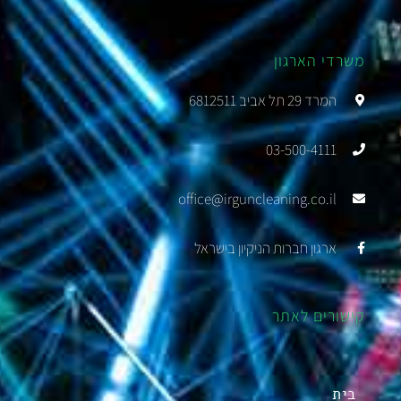
משרדי הארגון
המרד 29 תל אביב 6812511
03-500-4111
office@irguncleaning.co.il
ארגון חברות הניקיון בישראל
קישורים לאתר
בית