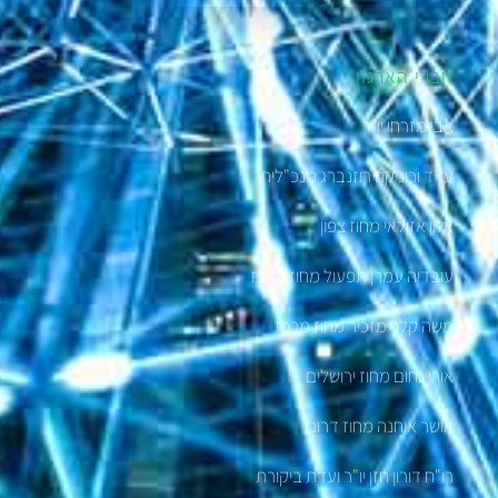
חברי הארגון
אבי מזרחי יו"ר
עו”ד ורוניקה רוזנברג מנכ"לית
אלון אזולאי מחוז צפון
עובדיה עמרן תפעול מחוז מרכז
משה קלר מזכיר מחוז מרכז
אורי נחום מחוז ירושלים
אושר אוחנה מחוז דרום
רו"ח דורון חזן יו"ר ועדת ביקורת