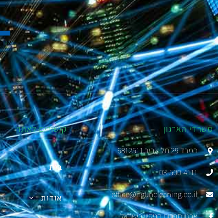
משרדי הארגון
קישורים לאתר
המרד 29 תל אביב 6812511
בית
03-500-4111
office@irguncleaning.co.il
אודות
ארגון חברות הניקיון בישראל