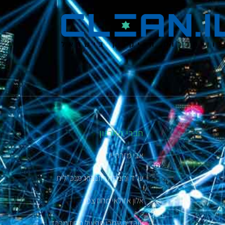
חברי הארגון
אבי מזרחי יו"ר
עו”ד ורוניקה רוזנברג מנכ"לית
אלון אזולאי מחוז צפון
עובדיה עמרן תפעול מחוז מרכז