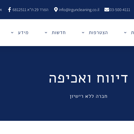
03-500-4111
info@irguncleaning.co.il
המרד 29 ת"א 6812511
אר
ת
הצטרפות
חדשות
מידע
דיווח ואכיפה
חברה ללא רישיון