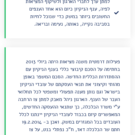
למתן ערך לחברי הארגון ולשיקוף המציאות
לפיה, ענף הניקיון כיום הוא אחד הענפים
החשובים ביותר במשק כדי שנוכל לחיות
בסביבה נקייה, נאותה, נעימה ובריאה.
פעילות דרמטית משנה מציאות היתה
ביולי 2013
בחתימה על
הסכם קיבוצי כללי
בענף הניקיון עם
ההסתדרות הכללית החדשה. הסכם המשפר באופן
מהותי וקיצוני את תנאי העסקתם של עובדי הניקיון
בישראל וגם נותן מענה תפעולי ומשפטי לכל תחלואי
העבר של הענף. הארגון ניהל מאבק למתן צו הרחבה
ע"י משרד הכלכלה, כך שתנאי ההעסקה החדשים,
המאפשרים קיום בכבוד לעובדי הניקיון יינתנו לכלל
העובדים בכל המגזרים במשק. ואכן ב-
19.2.2014
חתם שר הכלכלה דאז, ח"כ נפתלי בנט, על
צו