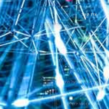
צרו קשר
חברי הארגון
אבי מזרחי יו"ר
עו”ד ורוניקה רוזנברג מנכ"לית
אלון אזולאי מחוז צפון
עובדיה עמרן תפעול מחוז מרכז
משה קלר מזכיר מחוז מרכז
אורי נחום מחוז ירושלים