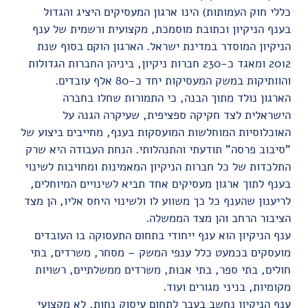
כללי חוק העמותות) הינו ארגון המעסיקים היציג והגדול
בענף הניקיון וכתובת מוסמכת, מקצועית ורשמית של ענף
הניקיון המוסדר במדינת ישראל. הארגון הוקם בסוף שנת
2012 ומאגד כ-230 חברות ניקיון, ביניהן החברות הגדולות
והוותיקות במשק המעסיקות יחד כ-80 אלף עובדים.
הארגון נולד מתוך הבנה, כי התמורות שחלו בחברה
הישראלית לצד חקיקה ספציפית, שעיקרה הגנה על
האוכלוסיות המוחלשות המועסקות בענף, מחייבים ביצוע של
"סיבוב פרסה" תודעתי והתנהלותי. הנחת העבודה היא שרק
התלכדות של כל חברות הניקיון המאמינות ומחויבות לשינוי
בענף לתוך ארגון מעסיקים אחד תביא לשינויים המיוחלים,
לריענון שהענף כל כך משווע לו ולשינוי היחס אליו, הן מצד
הציבור הרחב והן מצד הממשלה.
ענף הניקיון הוא ענף ייחודי בתחום התעסוקה בו העובדים
מועסקים בכמעט כלל ענפי המשק – מסחר, משרדים, בתי
חולים, בתי ספר, בתי אבות, משרדים ממשלתיים, רשויות
מקומיות, בניני מגורים ועוד.
ענף הניקיון נחשב בעבר לתחום עיסוק נחות, לא מקצועי