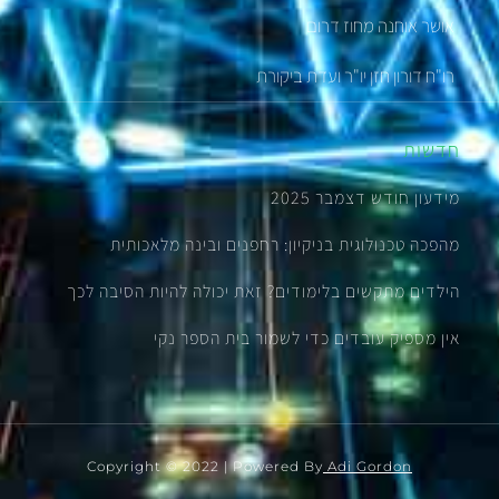
אושר אוחנה מחוז דרום
רו"ח דורון חזן יו"ר ועדת ביקורת
חדשות
מידעון חודש דצמבר 2025
מהפכה טכנולוגית בניקיון: רחפנים ובינה מלאכותית
הילדים מתקשים בלימודים? זאת יכולה להיות הסיבה לכך
אין מספיק עובדים כדי לשמור בית הספר נקי
Copyright © 2022 | Powered By
Adi Gordon