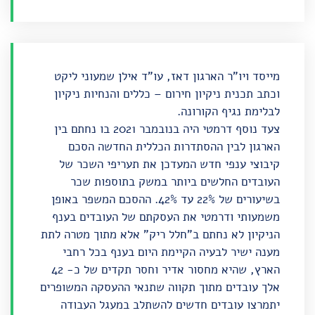
מייסד ויו"ר הארגון דאז, עו"ד אילן שמעוני ליקט
וכתב תכנית ניקיון חירום – כללים והנחיות ניקיון
לבלימת נגיף הקורונה.
צעד נוסף דרמטי היה
בנובמבר 2021
בו נחתם בין
הארגון לבין ההסתדרות הכללית החדשה
הסכם
קיבוצי ענפי חדש
המעדכן את תעריפי השכר של
העובדים החלשים ביותר במשק בתוספות שכר
בשיעורים של 22% עד 42%. ההסכם המשפר באופן
משמעותי ודרמטי את העסקתם של העובדים בענף
הניקיון לא נחתם ב"חלל ריק" אלא מתוך מטרה לתת
מענה ישיר לבעיה הקיימת היום בענף בכל רחבי
הארץ, שהיא מחסור אדיר וחסר תקדים של כ- 42
אלך עובדים מתוך תקווה שתנאי ההעסקה המשופרים
יתמרצו עובדים חדשים להשתלב במעגל העבודה