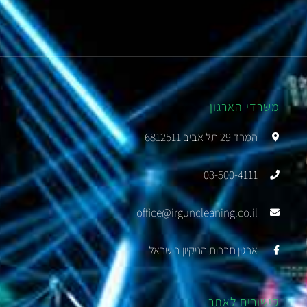
משרדי הארגון
המרד 29 תל אביב 6812511
03-500-4111
office@irguncleaning.co.il
ארגון חברות הניקיון בישראל
קישורים לאתר