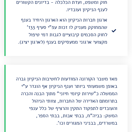
חוק ומשפט, ועדת הכלכלה - בדיונים הקשורים
לענף הניקיון ועובדיו.
ארגון חברות הניקיון הוא הארגון היחיד בענף
שהמחוקק מעניק לו זכות עפ"י סעיף 33ז'
לחוק הסכמים קיבוציים לגבות דמי טיפול
מקצועי ארגוני ממעסיקים בענף (לארגון יציג).
מאז משבר הקורונה המודעות לחשיבות הניקיון גברה
באופן משמעותי ביותר וענף הניקיון אף הוגדר ע"י
הממשלה כ
"שירות קיומי חיוני"
מתוך הבנה והכרה
בתרומתם האדירה של החברות, צוותי הניהול
והעובדים לתפקוד התקין והרציף של כלל ענפי
המשק: בביה"ח, בבתי אבות, בבתי הספר,
במשרדים, בבניני המגורים וכו'.