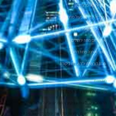
אלון אזולאי מחוז צפון
עובדיה עמרן תפעול מחוז מרכז
משה קלר מזכיר מחוז מרכז
אורי נחום מחוז ירושלים
אושר אוחנה מחוז דרום
רו"ח דורון חזן יו"ר ועדת ביקורת
חדשות
מידעון חודש דצמבר 2025
מהפכה טכנולוגית בניקיון: רחפנים ובינה מלאכותית
הילדים מתקשים בלימודים? זאת יכולה להיות הסיבה לכך