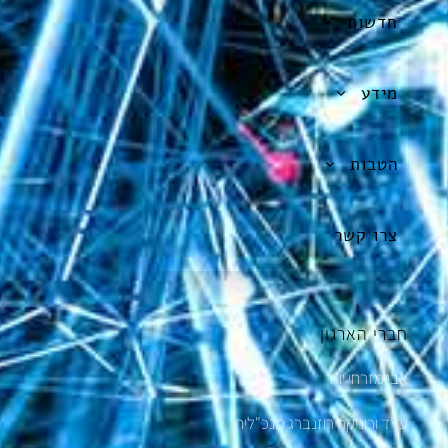
חדשות
מידע
הטבות
צרו קשר
חברי הארגון
אבי מזרחי יו"ר
עו”ד ורוניקה רוזנברג מנכ"לית