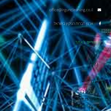
office@irguncleaning.co.il
ארגון חברות הניקיון בישראל
קישורים לאתר
בית
אודות
הצטרפות