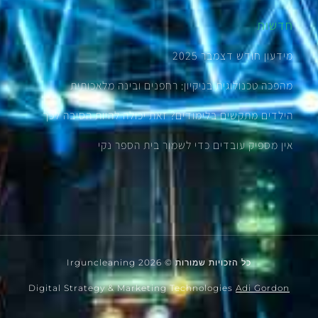
חדשות
מידעון חודש דצמבר 2025
מהפכה טכנולוגית בניקיון: רחפנים ובינה מלאכותית
הילדים מתקשים בלימודים? זאת יכולה להיות הסיבה לכך
אין מספיק עובדים כדי לשמור בית הספר נקי
כל הזכויות שמורות © 2026 Irguncleaning
Digital Strategy & Marketing Technologies
Adi Gordon