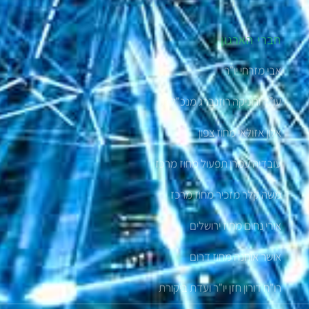
חברי הארגון
אבי מזרחי יו"ר
עו”ד ורוניקה רוזנברג מנכ"לית
אלון אזולאי מחוז צפון
עובדיה עמרן תפעול מחוז מרכז
משה קלר מזכיר מחוז מרכז
אורי נחום מחוז ירושלים
אושר אוחנה מחוז דרום
רו"ח דורון חזן יו"ר ועדת ביקורת