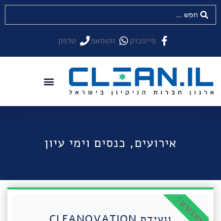
פייסבוק
ווטסאפ
טלפון
אירועים, כנסים וימי עיון
חדש בקרוב !
וועידת CLEANOVATION