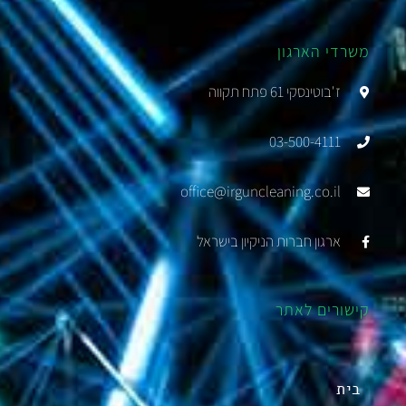
משרדי הארגון
ז'בוטינסקי 61 פתח תקווה
03-500-4111
office@irguncleaning.co.il
ארגון חברות הניקיון בישראל
קישורים לאתר
בית