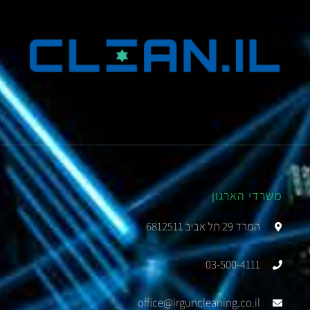
משרדי הארגון
המרד 29 תל אביב 6812511
03-500-4111
office@irguncleaning.co.il