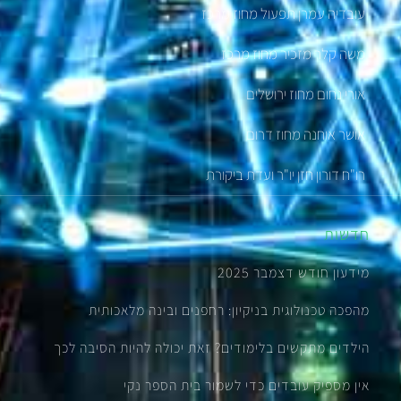
עובדיה עמרן תפעול מחוז מרכז
משה קלר מזכיר מחוז מרכז
אורי נחום מחוז ירושלים
אושר אוחנה מחוז דרום
רו"ח דורון חזן יו"ר ועדת ביקורת
חדשות
מידעון חודש דצמבר 2025
מהפכה טכנולוגית בניקיון: רחפנים ובינה מלאכותית
הילדים מתקשים בלימודים? זאת יכולה להיות הסיבה לכך
אין מספיק עובדים כדי לשמור בית הספר נקי