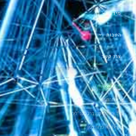
מידע
הטבות
צרו קשר
חברי הארגון
אבי מזרחי יו"ר
עו”ד ורוניקה רוזנברג מנכ"לית
אלון אזולאי מחוז צפון