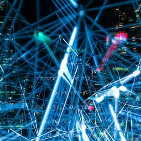
חברי הארגון
אבי מזרחי יו"ר
עו”ד ורוניקה רוזנברג מנכ"לית
אלון אזולאי מחוז צפון
עובדיה עמרן תפעול מחוז מרכז
משה קלר מזכיר מחוז מרכז
אורי נחום מחוז ירושלים