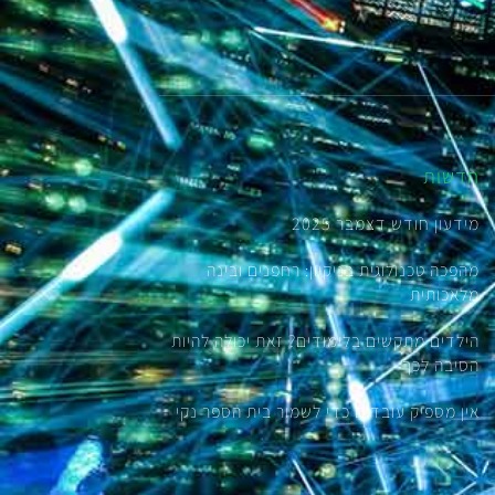
חדשות
מידעון חודש דצמבר 2025
מהפכה טכנולוגית בניקיון: רחפנים ובינה
מלאכותית
הילדים מתקשים בלימודים? זאת יכולה להיות
הסיבה לכך
אין מספיק עובדים כדי לשמור בית הספר נקי