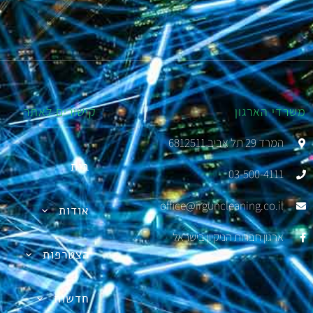
משרדי הארגון
קישורים לאתר
המרד 29 תל אביב 6812511
בית
03-500-4111
office@irguncleaning.co.il
אודות
ארגון חברות הניקיון בישראל
הצטרפות
חדשות