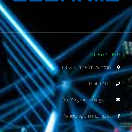
משרדי הארגון
המרד 29 תל אביב 6812511
03-500-4111
office@irguncleaning.co.il
ארגון חברות הניקיון בישראל