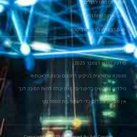
אורי נחום מחוז ירושלים
אושר אוחנה מחוז דרום
רו"ח דורון חזן יו"ר ועדת ביקורת
חדשות
מידעון חודש דצמבר 2025
מהפכה טכנולוגית בניקיון: רחפנים ובינה מלאכותית
הילדים מתקשים בלימודים? זאת יכולה להיות הסיבה לכך
אין מספיק עובדים כדי לשמור בית הספר נקי
Copyright © 2022 | Powered By
Adi Gordon