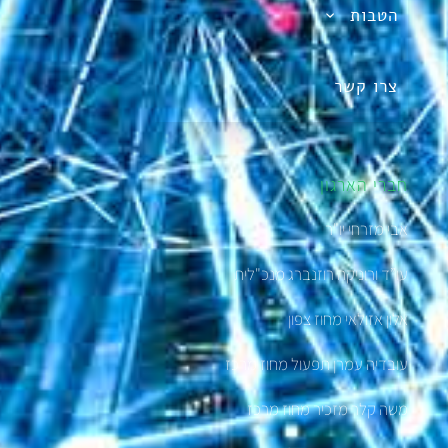
הטבות
צרו קשר
חברי הארגון
אבי מזרחי יו"ר
עו”ד ורוניקה רוזנברג מנכ"לית
אלון אזולאי מחוז צפון
עובדיה עמרן תפעול מחוז מרכז
משה קלר מזכיר מחוז מרכז