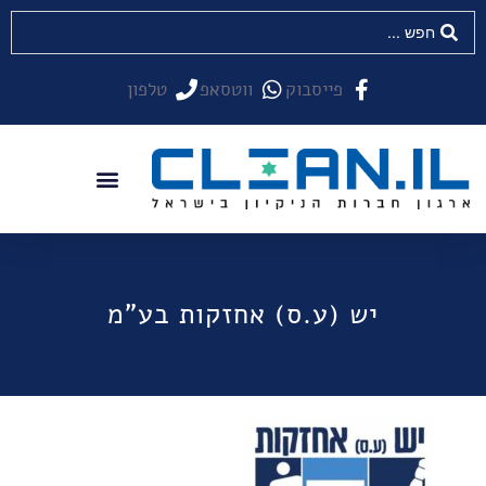
פייסבוק
ווטסאפ
טלפון
יש (ע.ס) אחזקות בע"מ