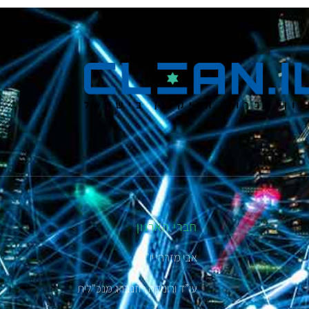
חברי הארגון
אבי מזרחי יו"ר
עו”ד ורוניקה רוזנברג מנכ"לית