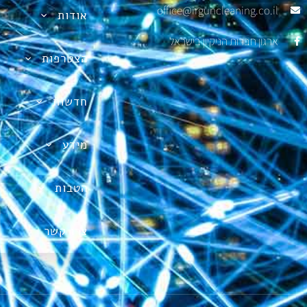
office@irguncleaning.co.il
אודות
ארגון חברות הניקיון בישראל
הצטרפות
חדשות
מידע
הטבות
צרו קשר