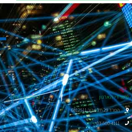
משרדי הארגון
קישורים לאתר
המרד 29 תל אביב 6812511
בית
03-500-4111