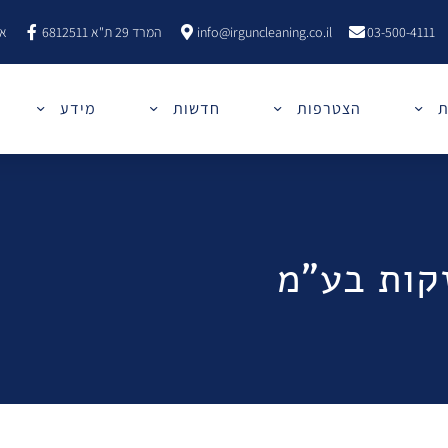
03-500-4111
info@irguncleaning.co.il
המרד 29 ת"א 6812511
אר
ת
הצטרפות
חדשות
מידע
זקות בע"מ