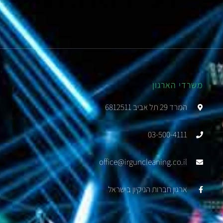
משרדי הארגון
המרד 29 תל אביב 6812511
03-500-4111
office@irguncleaning.co.il
ארגון חברות הניקיון בישראל