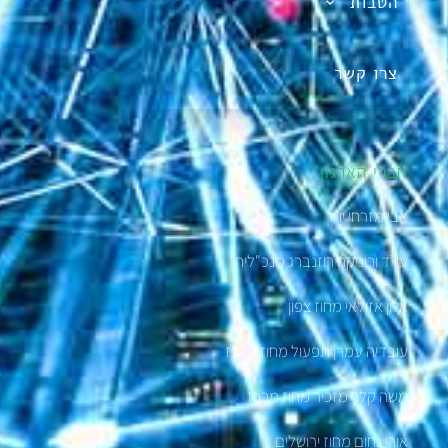
הטבות
צרו קשר
חברי הארגון
אבי מזרחי יו"ר
עו”ד ורוניקה רוזנברג מנכ"לית
אלון אזולאי מחוז צפון
עובדיה עמרן תפעול מחוז מרכז
משה קלר מזכיר מחוז מרכז
אורי נחום מחוז ירושלים