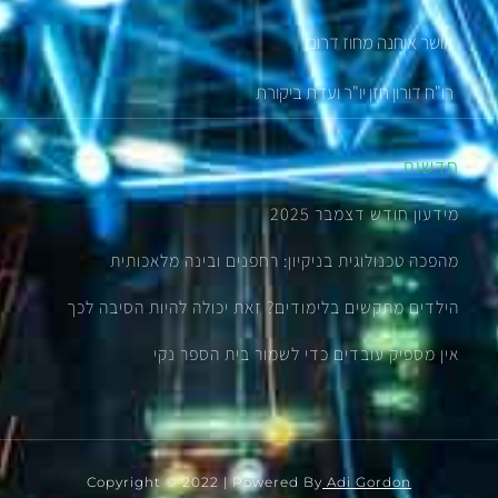
אושר אוחנה מחוז דרום
רו"ח דורון חזן יו"ר ועדת ביקורת
חדשות
מידעון חודש דצמבר 2025
מהפכה טכנולוגית בניקיון: רחפנים ובינה מלאכותית
הילדים מתקשים בלימודים? זאת יכולה להיות הסיבה לכך
אין מספיק עובדים כדי לשמור בית הספר נקי
Copyright © 2022 | Powered By
Adi Gordon