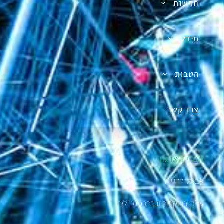
חדשות
מידע
הטבות
צרו קשר
חברי הארגון
אבי מזרחי יו"ר
עו”ד ורוניקה רוזנברג מנכ"לית