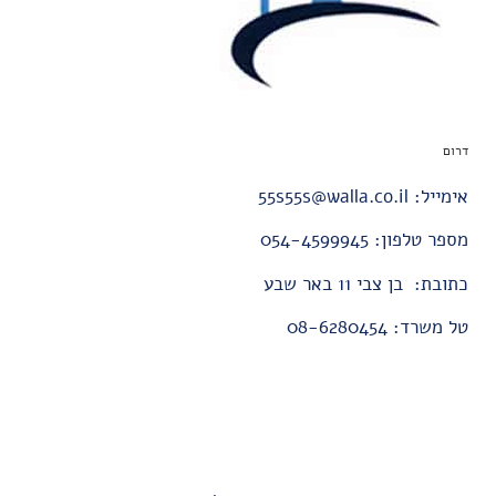
דרום
אימייל: 55s55s@walla.co.il
מספר טלפון: 054-4599945
כתובת: בן צבי 11 באר שבע
טל משרד: 08-6280454