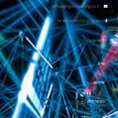
office@irguncleaning.co.il
ארגון חברות הניקיון בישראל
קישורים לאתר
בית
אודות
הצטרפות