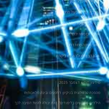
אלון אזולאי מחוז צפון
עובדיה עמרן תפעול מחוז מרכז
משה קלר מזכיר מחוז מרכז
אורי נחום מחוז ירושלים
אושר אוחנה מחוז דרום
רו"ח דורון חזן יו"ר ועדת ביקורת
חדשות
מידעון חודש דצמבר 2025
מהפכה טכנולוגית בניקיון: רחפנים ובינה מלאכותית
הילדים מתקשים בלימודים? זאת יכולה להיות הסיבה לכך