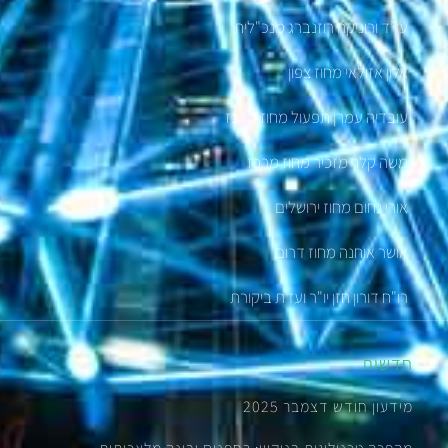
עו”ד ורוניקה רוזנברג מנכ"לית
אלון אזולאי מחוז צפון
עובדיה עמרן תפעול מחוז מרכז
משה קלר מזכיר מחוז מרכז
אורי נחום מחוז ירושלים
אושר אוחנה מחוז דרום
רו"ח דורון חזן יו"ר ועדת ביקורת
חדשות
מידעון חודש דצמבר 2025