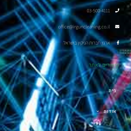
03-500-4111
office@irguncleaning.co.il
ארגון חברות הניקיון בישראל
קישורים לאתר
בית
אודות