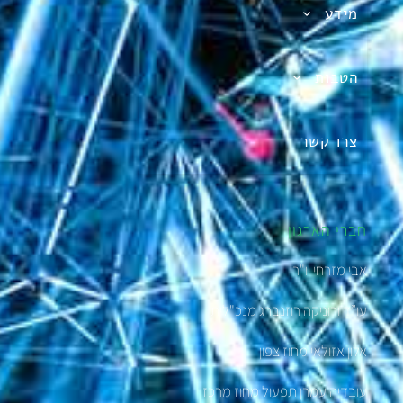
מידע
הטבות
צרו קשר
חברי הארגון
אבי מזרחי יו"ר
עו”ד ורוניקה רוזנברג מנכ"לית
אלון אזולאי מחוז צפון
עובדיה עמרן תפעול מחוז מרכז