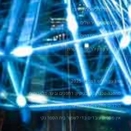
משה קלר מזכיר מחוז מרכז
אורי נחום מחוז ירושלים
אושר אוחנה מחוז דרום
רו"ח דורון חזן יו"ר ועדת ביקורת
חדשות
מידעון חודש דצמבר 2025
מהפכה טכנולוגית בניקיון: רחפנים ובינה מלאכותית
הילדים מתקשים בלימודים? זאת יכולה להיות הסיבה לכך
אין מספיק עובדים כדי לשמור בית הספר נקי