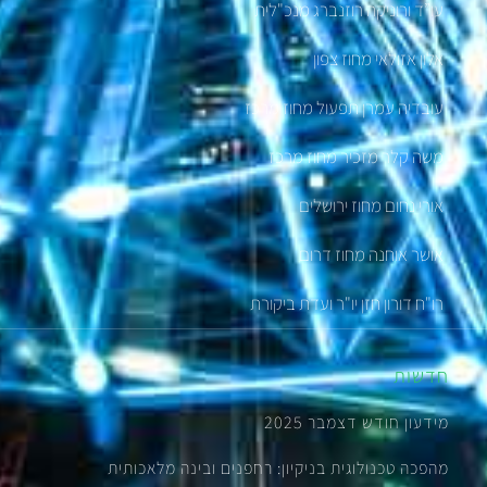
עו”ד ורוניקה רוזנברג מנכ"לית
אלון אזולאי מחוז צפון
עובדיה עמרן תפעול מחוז מרכז
משה קלר מזכיר מחוז מרכז
אורי נחום מחוז ירושלים
אושר אוחנה מחוז דרום
רו"ח דורון חזן יו"ר ועדת ביקורת
חדשות
מידעון חודש דצמבר 2025
מהפכה טכנולוגית בניקיון: רחפנים ובינה מלאכותית