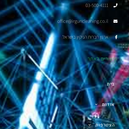
03-500-4111
office@irguncleaning.co.il
ארגון חברות הניקיון בישראל
קישורים לאתר
בית
אודות
הצטרפות