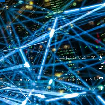
משרדי הארגון
קישורים לאתר
המרד 29 תל אביב 6812511
בית
03-500-4111
office@irguncleaning.co.il
אודות
ארגון חברות הניקיון בישראל
הצטרפות