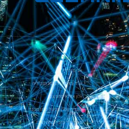
חברי הארגון
אבי מזרחי יו"ר
עו”ד ורוניקה רוזנברג מנכ"לית
אלון אזולאי מחוז צפון
עובדיה עמרן תפעול מחוז מרכז
משה קלר מזכיר מחוז מרכז