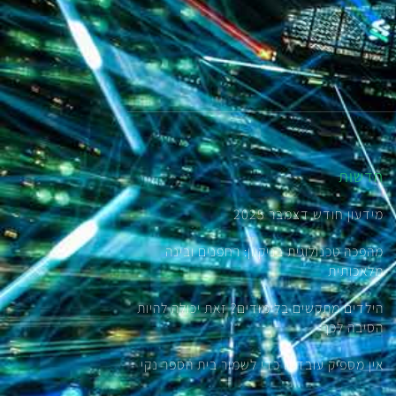
חדשות
מידעון חודש דצמבר 2025
מהפכה טכנולוגית בניקיון: רחפנים ובינה
מלאכותית
הילדים מתקשים בלימודים? זאת יכולה להיות
הסיבה לכך
אין מספיק עובדים כדי לשמור בית הספר נקי