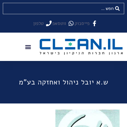
פייסבוק
ווטסאפ
טלפון
ש.א יובל ניהול ואחזקה בע"מ