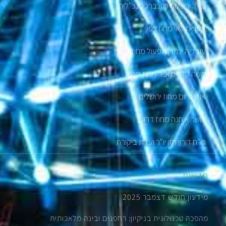
עו”ד ורוניקה רוזנברג מנכ"לית
אלון אזולאי מחוז צפון
עובדיה עמרן תפעול מחוז מרכז
משה קלר מזכיר מחוז מרכז
אורי נחום מחוז ירושלים
אושר אוחנה מחוז דרום
רו"ח דורון חזן יו"ר ועדת ביקורת
חדשות
מידעון חודש דצמבר 2025
מהפכה טכנולוגית בניקיון: רחפנים ובינה מלאכותית