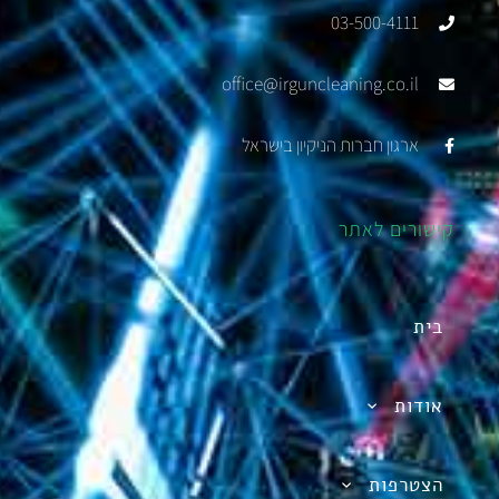
03-500-4111
office@irguncleaning.co.il
ארגון חברות הניקיון בישראל
קישורים לאתר
בית
אודות
הצטרפות