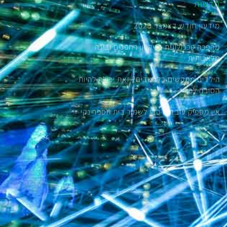
חדשות
מידעון חודש דצמבר 2025
מהפכה טכנולוגית בניקיון: רחפנים ובינה
מלאכותית
הילדים מתקשים בלימודים? זאת יכולה להיות
הסיבה לכך
אין מספיק עובדים כדי לשמור בית הספר נקי