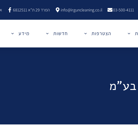
03-500-4111
info@irguncleaning.co.il
המרד 29 ת"א 6812511
אר
ת
הצטרפות
חדשות
מידע
 בע"מ