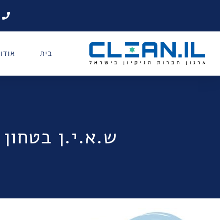
בית
אודו
ש.א.י.ן בטחון