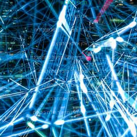
חברי הארגון
אבי מזרחי יו"ר
עו”ד ורוניקה רוזנברג מנכ"לית
אלון אזולאי מחוז צפון
עובדיה עמרן תפעול מחוז מרכז
משה קלר מזכיר מחוז מרכז
אורי נחום מחוז ירושלים
אושר אוחנה מחוז דרום
רו"ח דורון חזן יו"ר ועדת ביקורת