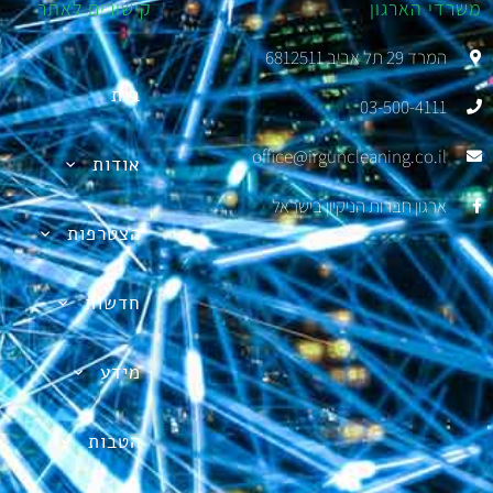
משרדי הארגון
קישורים לאתר
המרד 29 תל אביב 6812511
בית
03-500-4111
office@irguncleaning.co.il
אודות
ארגון חברות הניקיון בישראל
הצטרפות
חדשות
מידע
הטבות